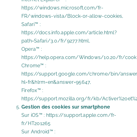
https://windows.microsoft.com/fr-
FR/windows-vista/Block-or-allow-cookies
,
Safari™ :
https://docs.info.apple.com/article.html?
path=Safari/3.0/fr/9277.html
,
Opera™ :
https://help.opera.com/Windows/10.20/fr/cooki
Chrome™ :
https://support.google.com/chrome/bin/answer
hl=fr&hlrm=en&answer=95647
,
Firefox™ :
https://support.mozilla.org/fr/kb/Activer%20e
Gestion des cookies sur smartphone
Sur iOS™ :
https://support.apple.com/fr-
fr/HT201265
Sur Android™ :