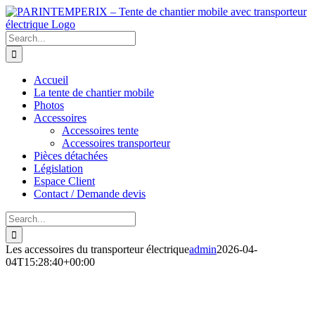
Skip
to
content
Search
for:
Accueil
La tente de chantier mobile
Photos
Accessoires
Accessoires tente
Accessoires transporteur
Pièces détachées
Législation
Espace Client
Contact / Demande devis
Search
for:
Les accessoires du transporteur électrique
admin
2026-04-
04T15:28:40+00:00