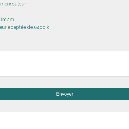
r enrouleur
0 lm/m
eur adaptée de 6400 k
Envoyer